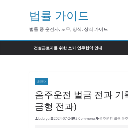
Skip
법률 가이드
to
content
법률 중 운전자, 노무, 양식, 상식 가이드
건설근로자를 위한 쏘카 업무협약 안내
운전자
음주운전 벌금 전과 기록
금형 전과)
bubryul
2024-07-24
2 Comments
음주운전 벌금
,
음주