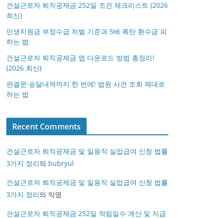
건설근로자 퇴직공제금 252일 조건 체크리스트 (2026
최신)
민생지원금 부정수급 처벌 기준과 5배 폭탄 환수금 피
하는 법
건설근로자 퇴직공제금 앱 다운로드 방법 총정리!
(2026 최신)
판결문·송달내역까지 한 번에! 법원 사건 조회 제대로
하는 법
Recent Comments
건설근로자 퇴직공제금 및 일용직 실업급여 신청 법률
3가지 정리
의
bubryul
건설근로자 퇴직공제금 및 일용직 실업급여 신청 법률
3가지 정리
의
익명
건설근로자 퇴직공제금 252일 적립일수 계산 및 지급