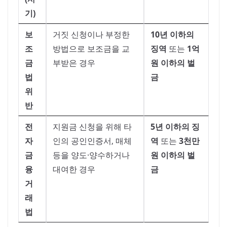
기)
보
거짓 신청이나 부정한
10년 이하의
조
방법으로 보조금을 교
징역
또는
1억
금
부받은 경우
원 이하의 벌
법
금
위
반
전
지원금 신청을 위해 타
5년 이하의 징
자
인의 공인인증서, 매체
역
또는
3천만
금
등을 양도·양수하거나
원 이하의 벌
융
대여한 경우
금
거
래
법