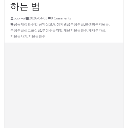
하는 법
bubryul
2026-04-03
0 Comments
공공재정환수법
,
공익신고
,
민생지원금부정수급
,
민생회복지원금
,
부정수급신고포상금
,
부정수급처벌
,
재난지원금환수
,
제재부가금
,
지원금사기
,
지원금환수