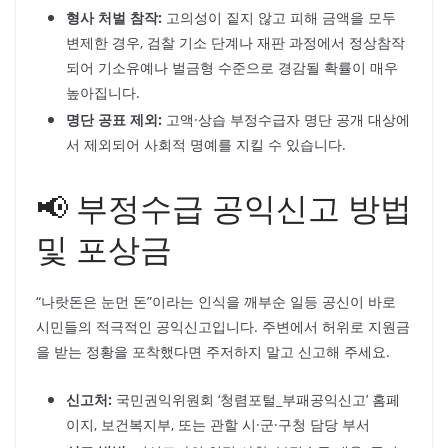
형사 처벌 참작:
고의성이 짙지 않고 피해 금액을 모두
변제한 경우, 검찰 기소 단계나 재판 과정에서 정상참작
되어 기소유예나 벌금형 수준으로 경감될 확률이 매우
높아집니다.
명단 공표 제외:
고액·상습 부정수급자 명단 공개 대상에
서 제외되어 사회적 명예를 지킬 수 있습니다.
📢 부정수급 공익신고 방법
및 포상금
“나랏돈은 눈먼 돈”이라는 인식을 깨부순 일등 공신이 바로
시민들의 적극적인 공익신고입니다. 주변에서 허위로 지원금
을 받는 정황을 포착했다면 주저하지 말고 신고해 주세요.
신고처:
국민권익위원회 ‘청렴포털_부패공익신고’ 홈페
이지, 보건복지부, 또는 관할 시·군·구청 담당 부서