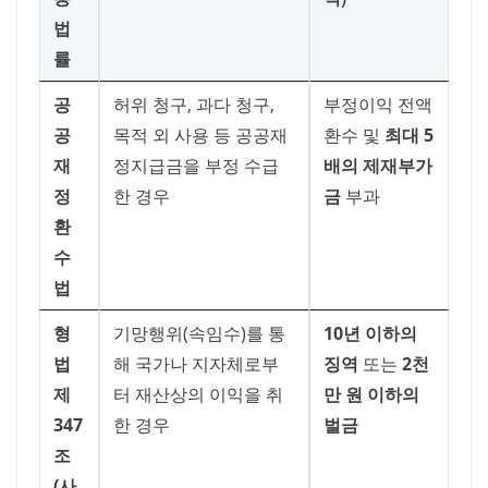
법
률
공
허위 청구, 과다 청구,
부정이익 전액
공
목적 외 사용 등 공공재
환수 및
최대 5
재
정지급금을 부정 수급
배의 제재부가
정
한 경우
금
부과
환
수
법
형
기망행위(속임수)를 통
10년 이하의
법
해 국가나 지자체로부
징역
또는
2천
제
터 재산상의 이익을 취
만 원 이하의
347
한 경우
벌금
조
(사