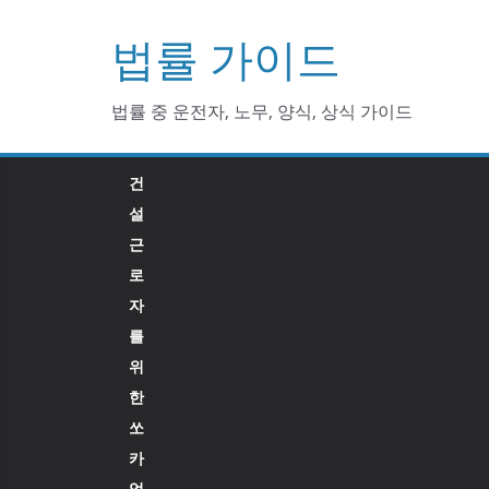
Skip
법률 가이드
to
content
법률 중 운전자, 노무, 양식, 상식 가이드
건
설
근
로
자
를
위
한
쏘
카
업