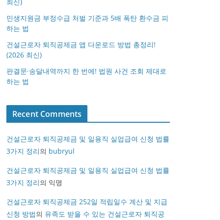
최신)
민생지원금 부정수급 처벌 기준과 5배 폭탄 환수금 피
하는 법
건설근로자 퇴직공제금 앱 다운로드 방법 총정리!
(2026 최신)
판결문·송달내역까지 한 번에! 법원 사건 조회 제대로
하는 법
Recent Comments
건설근로자 퇴직공제금 및 일용직 실업급여 신청 법률
3가지 정리
의
bubryul
건설근로자 퇴직공제금 및 일용직 실업급여 신청 법률
3가지 정리
의
익명
건설근로자 퇴직공제금 252일 적립일수 계산 및 지급
신청 방법
의
유족도 받을 수 있는 건설근로자 퇴직공