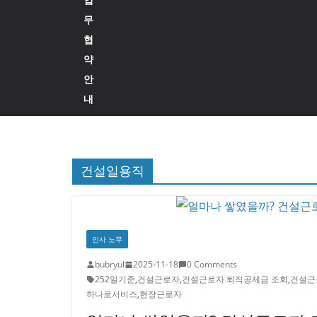
무
협
약
안
내
건설일용직
인사 노무
bubryul
2025-11-18
0 Comments
252일기준
,
건설근로자
,
건설근로자 퇴직공제금 조회
,
건설근
하나로서비스
,
현장근로자