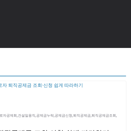
로자공제회
,
건설일용직
,
공제금누락
,
공제금신청
,
퇴직공제금
,
퇴직공제금조회
,