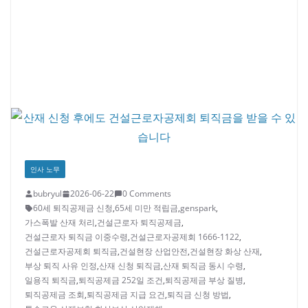
인사 노무
bubryul
2026-06-22
0 Comments
60세 퇴직공제금 신청
,
65세 미만 적립금
,
genspark
,
가스폭발 산재 처리
,
건설근로자 퇴직공제금
,
건설근로자 퇴직금 이중수령
,
건설근로자공제회 1666-1122
,
건설근로자공제회 퇴직금
,
건설현장 산업안전
,
건설현장 화상 산재
,
부상 퇴직 사유 인정
,
산재 신청 퇴직금
,
산재 퇴직금 동시 수령
,
일용직 퇴직금
,
퇴직공제금 252일 조건
,
퇴직공제금 부상 질병
,
퇴직공제금 조회
,
퇴직공제금 지급 요건
,
퇴직금 신청 방법
,