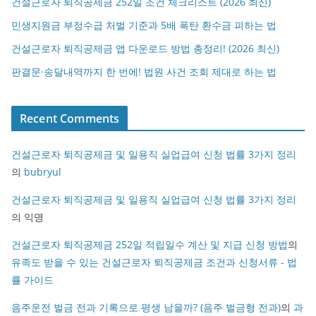
건설근로자 퇴직공제금 252일 조건 체크리스트 (2026 최신)
민생지원금 부정수급 처벌 기준과 5배 폭탄 환수금 피하는 법
건설근로자 퇴직공제금 앱 다운로드 방법 총정리! (2026 최신)
판결문·송달내역까지 한 번에! 법원 사건 조회 제대로 하는 법
Recent Comments
건설근로자 퇴직공제금 및 일용직 실업급여 신청 법률 3가지 정리
의
bubryul
건설근로자 퇴직공제금 및 일용직 실업급여 신청 법률 3가지 정리
의
익명
건설근로자 퇴직공제금 252일 적립일수 계산 및 지급 신청 방법
의
유족도 받을 수 있는 건설근로자 퇴직공제금 조건과 신청서류 - 법
률 가이드
음주운전 벌금 전과 기록으로 평생 남을까? (음주 벌금형 전과)
의
과