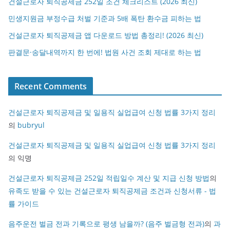
건설근로자 퇴직공제금 252일 조건 체크리스트 (2026 최신)
민생지원금 부정수급 처벌 기준과 5배 폭탄 환수금 피하는 법
건설근로자 퇴직공제금 앱 다운로드 방법 총정리! (2026 최신)
판결문·송달내역까지 한 번에! 법원 사건 조회 제대로 하는 법
Recent Comments
건설근로자 퇴직공제금 및 일용직 실업급여 신청 법률 3가지 정리
의
bubryul
건설근로자 퇴직공제금 및 일용직 실업급여 신청 법률 3가지 정리
의
익명
건설근로자 퇴직공제금 252일 적립일수 계산 및 지급 신청 방법
의
유족도 받을 수 있는 건설근로자 퇴직공제금 조건과 신청서류 - 법
률 가이드
음주운전 벌금 전과 기록으로 평생 남을까? (음주 벌금형 전과)
의
과