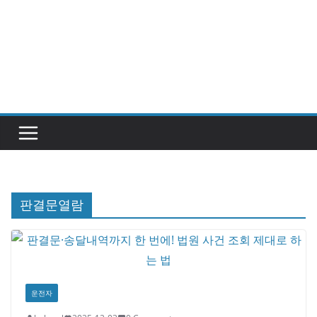
판결문열람
운전자