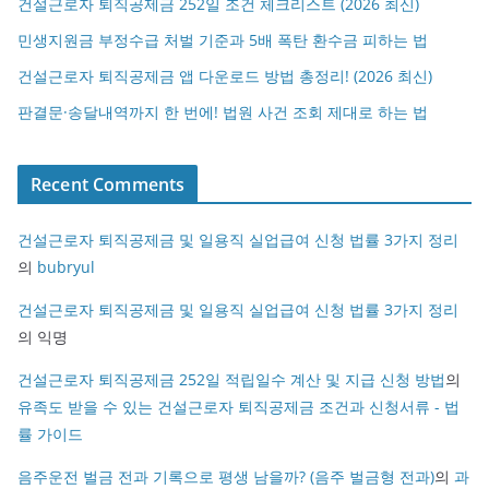
건설근로자 퇴직공제금 252일 조건 체크리스트 (2026 최신)
민생지원금 부정수급 처벌 기준과 5배 폭탄 환수금 피하는 법
건설근로자 퇴직공제금 앱 다운로드 방법 총정리! (2026 최신)
판결문·송달내역까지 한 번에! 법원 사건 조회 제대로 하는 법
Recent Comments
건설근로자 퇴직공제금 및 일용직 실업급여 신청 법률 3가지 정리
의
bubryul
건설근로자 퇴직공제금 및 일용직 실업급여 신청 법률 3가지 정리
의
익명
건설근로자 퇴직공제금 252일 적립일수 계산 및 지급 신청 방법
의
유족도 받을 수 있는 건설근로자 퇴직공제금 조건과 신청서류 - 법
률 가이드
음주운전 벌금 전과 기록으로 평생 남을까? (음주 벌금형 전과)
의
과