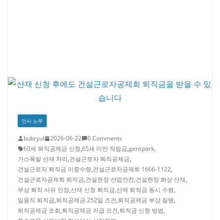
인사 노무
bubryul
2026-06-22
0 Comments
60세 퇴직공제금 신청
,
65세 미만 적립금
,
genspark
,
가스폭발 산재 처리
,
건설근로자 퇴직공제금
,
건설근로자 퇴직금 이중수령
,
건설근로자공제회 1666-1122
,
건설근로자공제회 퇴직금
,
건설현장 산업안전
,
건설현장 화상 산재
,
부상 퇴직 사유 인정
,
산재 신청 퇴직금
,
산재 퇴직금 동시 수령
,
일용직 퇴직금
,
퇴직공제금 252일 조건
,
퇴직공제금 부상 질병
,
퇴직공제금 조회
,
퇴직공제금 지급 요건
,
퇴직금 신청 방법
,