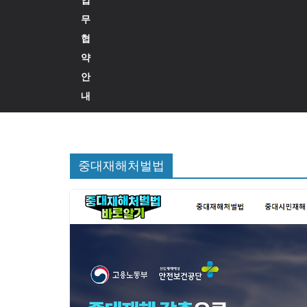
무
협
약
안
내
중대재해처벌법