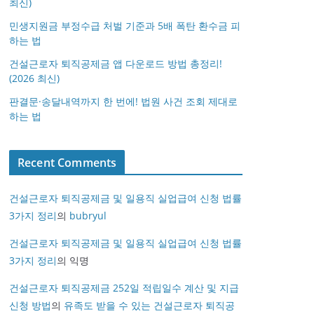
최신)
민생지원금 부정수급 처벌 기준과 5배 폭탄 환수금 피
하는 법
건설근로자 퇴직공제금 앱 다운로드 방법 총정리!
(2026 최신)
판결문·송달내역까지 한 번에! 법원 사건 조회 제대로
하는 법
Recent Comments
건설근로자 퇴직공제금 및 일용직 실업급여 신청 법률
3가지 정리
의
bubryul
건설근로자 퇴직공제금 및 일용직 실업급여 신청 법률
3가지 정리
의
익명
건설근로자 퇴직공제금 252일 적립일수 계산 및 지급
신청 방법
의
유족도 받을 수 있는 건설근로자 퇴직공