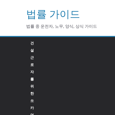
Skip
법률 가이드
to
content
법률 중 운전자, 노무, 양식, 상식 가이드
건
설
근
로
자
를
위
한
쏘
카
업