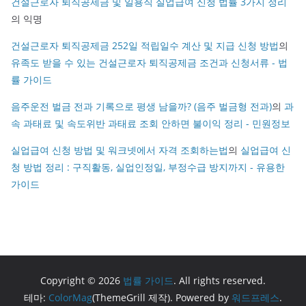
건설근로자 퇴직공제금 및 일용직 실업급여 신청 법률 3가지 정리
의
익명
건설근로자 퇴직공제금 252일 적립일수 계산 및 지급 신청 방법
의
유족도 받을 수 있는 건설근로자 퇴직공제금 조건과 신청서류 - 법
률 가이드
음주운전 벌금 전과 기록으로 평생 남을까? (음주 벌금형 전과)
의
과
속 과태료 및 속도위반 과태료 조회 안하면 불이익 정리 - 민원정보
실업급여 신청 방법 및 워크넷에서 자격 조회하는법
의
실업급여 신
청 방법 정리 : 구직활동, 실업인정일, 부정수급 방지까지 - 유용한
가이드
Copyright © 2026
법률 가이드
. All rights reserved.
테마:
ColorMag
(ThemeGrill 제작). Powered by
워드프레스
.