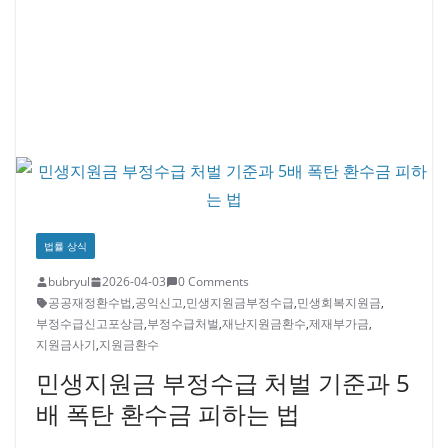
법률 상식
bubryul
2026-04-03
0 Comments
공공재정환수법
,
공익신고
,
민생지원금부정수급
,
민생회복지원금
,
부정수급신고포상금
,
부정수급처벌
,
재난지원금환수
,
제재부가금
,
지원금사기
,
지원금환수
민생지원금 부정수급 처벌 기준과 5
배 폭탄 환수금 피하는 법