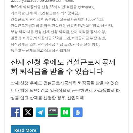
bubryul
2026-06-22
0 Comments
60세 퇴직공제금 신청
,
65세 미만 적립금
,
genspark
,
가스폭발 산재 처리
,
건설근로자 퇴직공제금
,
건설근로자 퇴직금 이중수령
,
건설근로자공제회 1666-1122
,
건설근로자공제회 퇴직금
,
건설현장 산업안전
,
건설현장 화상 산재
,
부상 퇴직 사유 인정
,
산재 신청 퇴직금
,
산재 퇴직금 동시 수령
,
일용직 퇴직금
,
퇴직공제금 252일 조건
,
퇴직공제금 부상 질병
,
퇴직공제금 조회
,
퇴직공제금 지급 요건
,
퇴직금 신청 방법
,
특수고용 산재보험
,
화상보상 산업재해
산재 신청 후에도 건설근로자공제
회 퇴직금을 받을 수 있습니다
산재 신청 후에도 건설근로자공제회 퇴직금을 받을 수 있습
니다 핵심 답변: 건설 일용직으로 근무하면서 가스폭발로 화
상을 입고 산재를 신청한 경우, 산업재해
Read More