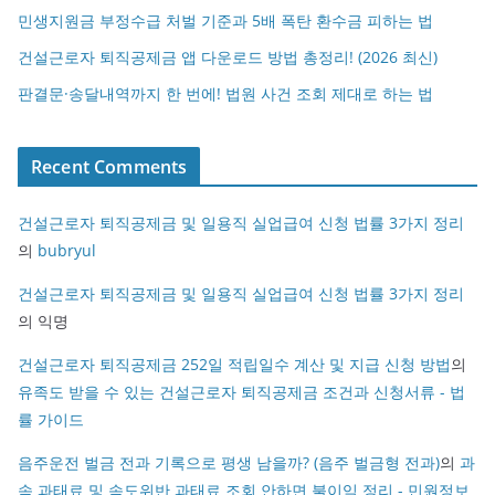
민생지원금 부정수급 처벌 기준과 5배 폭탄 환수금 피하는 법
건설근로자 퇴직공제금 앱 다운로드 방법 총정리! (2026 최신)
판결문·송달내역까지 한 번에! 법원 사건 조회 제대로 하는 법
Recent Comments
건설근로자 퇴직공제금 및 일용직 실업급여 신청 법률 3가지 정리
의
bubryul
건설근로자 퇴직공제금 및 일용직 실업급여 신청 법률 3가지 정리
의
익명
건설근로자 퇴직공제금 252일 적립일수 계산 및 지급 신청 방법
의
유족도 받을 수 있는 건설근로자 퇴직공제금 조건과 신청서류 - 법
률 가이드
음주운전 벌금 전과 기록으로 평생 남을까? (음주 벌금형 전과)
의
과
속 과태료 및 속도위반 과태료 조회 안하면 불이익 정리 - 민원정보