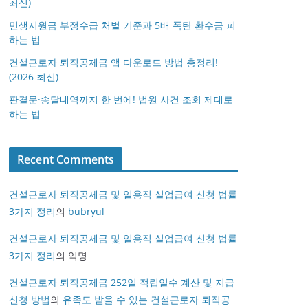
최신)
민생지원금 부정수급 처벌 기준과 5배 폭탄 환수금 피
하는 법
건설근로자 퇴직공제금 앱 다운로드 방법 총정리!
(2026 최신)
판결문·송달내역까지 한 번에! 법원 사건 조회 제대로
하는 법
Recent Comments
건설근로자 퇴직공제금 및 일용직 실업급여 신청 법률
3가지 정리
의
bubryul
건설근로자 퇴직공제금 및 일용직 실업급여 신청 법률
3가지 정리
의
익명
건설근로자 퇴직공제금 252일 적립일수 계산 및 지급
신청 방법
의
유족도 받을 수 있는 건설근로자 퇴직공