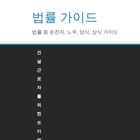
Skip
법률 가이드
to
content
법률 중 운전자, 노무, 양식, 상식 가이드
건
설
근
로
자
를
위
한
쏘
카
업