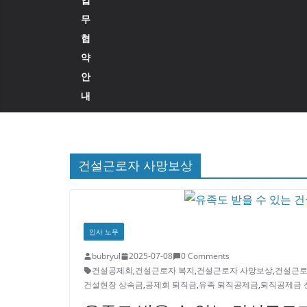
무
협
약
안
내
건설근로자 사망보상
인사 노무
bubryul
2025-07-08
0 Comments
건설공제회
,
건설근로자 복지
,
건설근로자 사망보상
,
건설근로
건설현장 상속금
,
공제회 퇴직금
,
유족 퇴직공제금
,
퇴직공제금 